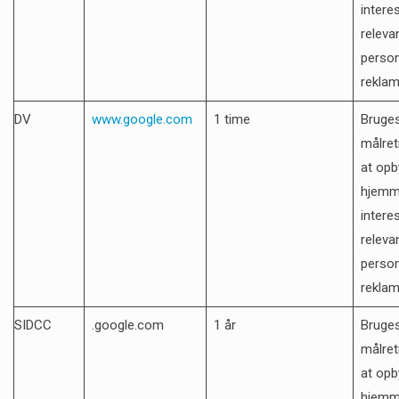
intere
releva
person
rekla
DV
www.google.com
1 time
Bruges 
målret
at opb
hjemm
intere
releva
person
rekla
SIDCC
.google.com
1 år
Bruges 
målret
at opb
hjemm