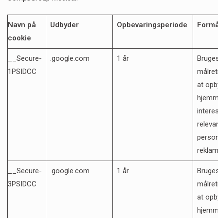
Navn på
Udbyder
Opbevaringsperiode
Formå
cookie
__Secure-
.google.com
1 år
Bruges 
1PSIDCC
målret
at opb
hjemm
intere
releva
person
rekla
__Secure-
.google.com
1 år
Bruges 
3PSIDCC
målret
at opb
hjemm